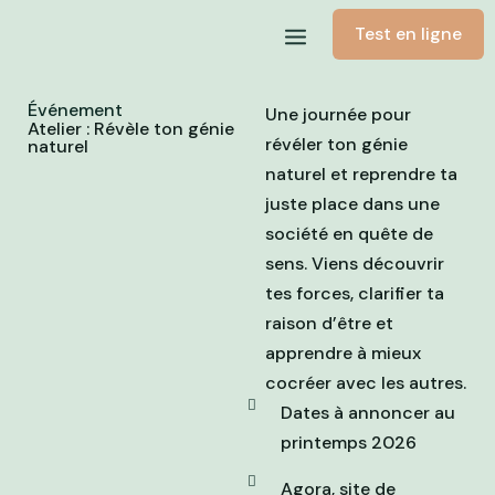
Skip
Test en ligne
to
content
Événement
Une journée pour
Atelier : Révèle ton génie
révéler ton génie
naturel
naturel et reprendre ta
juste place dans une
société en quête de
sens. Viens découvrir
tes forces, clarifier ta
raison d’être et
apprendre à mieux
cocréer avec les autres.
Dates à annoncer au
printemps 2026
Agora, site de