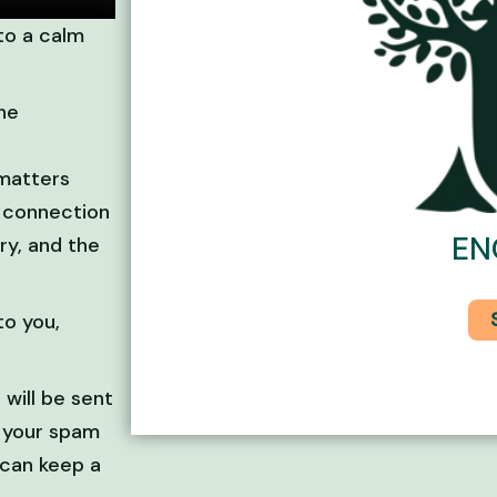
to a calm
he
matters
n connection
EN
ry, and the
to you,
 will be sent
 your spam
 can keep a