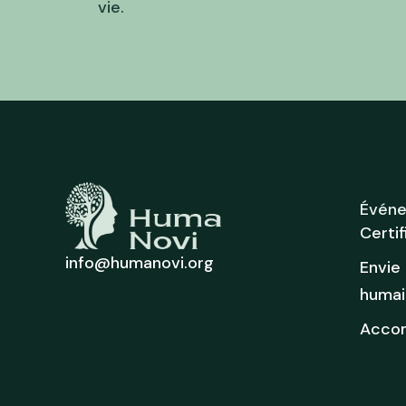
vie.
Événe
Certi
info@humanovi.org
Envie
humai
Accom