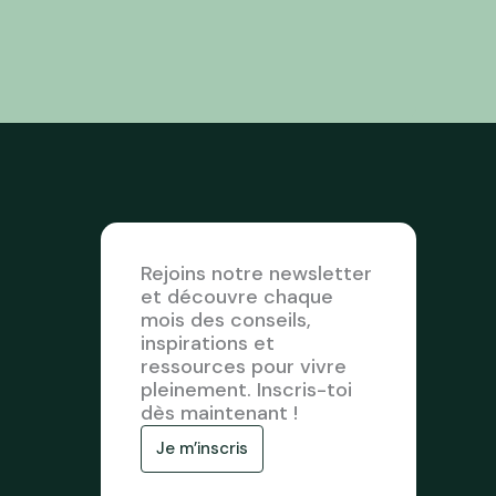
Rejoins notre newsletter
et découvre chaque
mois des conseils,
inspirations et
ressources pour vivre
pleinement. Inscris-toi
dès maintenant !
Je m’inscris